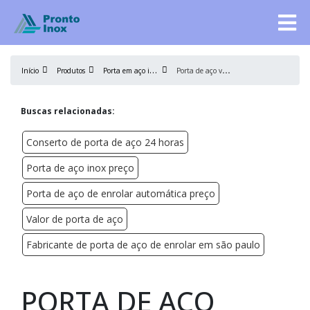
P
orta em aço inox
P
orta de aço valor
Início
Produtos
Buscas relacionadas:
Conserto de porta de aço 24 horas
Porta de aço inox preço
Porta de aço de enrolar automática preço
Valor de porta de aço
Fabricante de porta de aço de enrolar em são paulo
PORTA DE AÇO