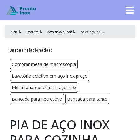
P
ia de aço inox para cozinha industrial
Início
Produtos
Mesa de aço inox
Buscas relacionadas:
Comprar mesa de macroscopia
Lavatório coletivo em aço inox preço
Mesa tanatopraxia em aço inox
Bancada para necrotério
Bancada para tanto
PIA DE AÇO INOX
PARA COZINHA