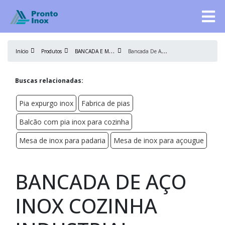
B
ANCADA E MESA DE AÇO INOX
B
ancada De Aço Inox Cozinha Industrial
Início
Produtos
Buscas relacionadas:
Pia expurgo inox
Fabrica de pias
Balcão com pia inox para cozinha
Mesa de inox para padaria
Mesa de inox para açougue
BANCADA DE AÇO
INOX COZINHA