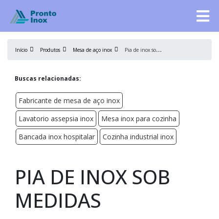
P
ia de inox sob medidas
Início
Produtos
Mesa de aço inox
Buscas relacionadas:
Fabricante de mesa de aço inox
Lavatorio assepsia inox
Mesa inox para cozinha
Bancada inox hospitalar
Cozinha industrial inox
PIA DE INOX SOB
MEDIDAS