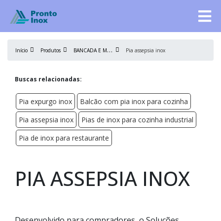
B
ANCADA E MESA DE AÇO INOX
Início
Produtos
Pia assepsia inox
Buscas relacionadas:
Pia expurgo inox
Balcão com pia inox para cozinha
Pia assepsia inox
Pias de inox para cozinha industrial
Pia de inox para restaurante
PIA ASSEPSIA INOX
Desenvolvido para compradores, o Soluções