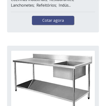
Lanchonetes; Refeitórios; Indús...
Cotar agora