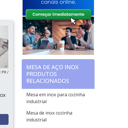
MESA DE AÇO INOX
 PR /
PRODUTOS
P
RELACIONADOS
Mesa em inox para cozinha
NOX
industrial
Mesa de inox cozinha
industrial