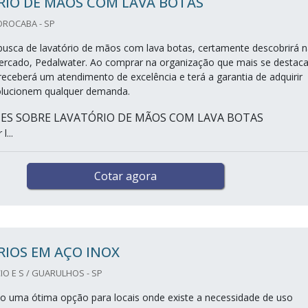
RIO DE MÃOS COM LAVA BOTAS
OROCABA - SP
sca de lavatório de mãos com lava botas, certamente descobrirá n
ercado, Pedalwater. Ao comprar na organização que mais se destac
receberá um atendimento de excelência e terá a garantia de adquirir
olucionem qualquer demanda.
ES SOBRE LAVATÓRIO DE MÃOS COM LAVA BOTAS
...
Cotar agora
IOS EM AÇO INOX
O E S / GUARULHOS - SP
ão uma ótima opção para locais onde existe a necessidade de uso