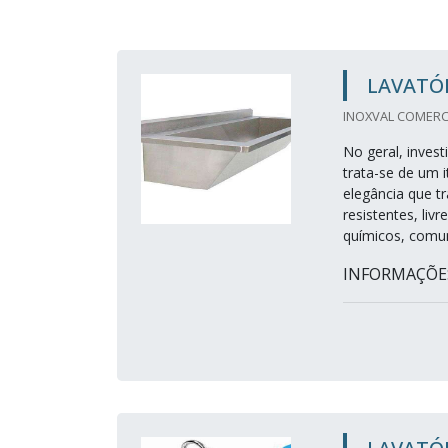
LAVATÓR
INOXVAL COMERCI
No geral, invest
trata-se de um 
elegância que t
resistentes, li
químicos, comun
INFORMAÇÕES