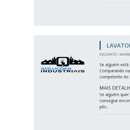
LAVATO
INOXARTE / MAIRI
Se alguém está 
Comparando na 
competente do 
MAIS DETALH
Se alguém quer 
consegue encon
pés...