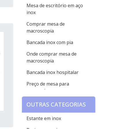
Mesa de escritório em aço
inox
Comprar mesa de
macroscopia
Bancada inox com pia
Onde comprar mesa de
macroscopia
Bancada inox hospitalar
Preço de mesa para
necropsia
Bancada inox industrial
OUTRAS CATEGORIAS
Mesa de necropsia com pia
Estante em inox
Bancada inox sob medida