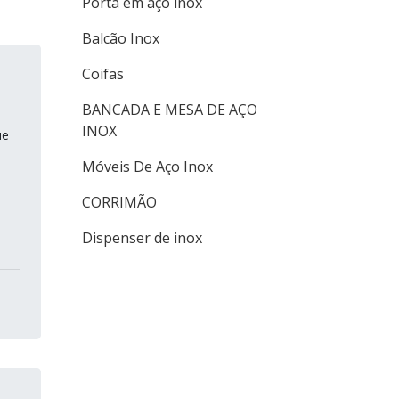
Porta em aço inox
Mesa de necropsia preço
Balcão Inox
Fábrica de bancadas de inox
Coifas
Mesa de inox para anatomia
BANCADA E MESA DE AÇO
Fornecedor de bancada em
INOX
ue
inox
Móveis De Aço Inox
Mesa inox para laboratório
CORRIMÃO
de anatomia
Dispenser de inox
Mesa de patologia
Mesa tanatopraxia em aço
inox
Mesa para dissecação
Mesa para embalsamentos