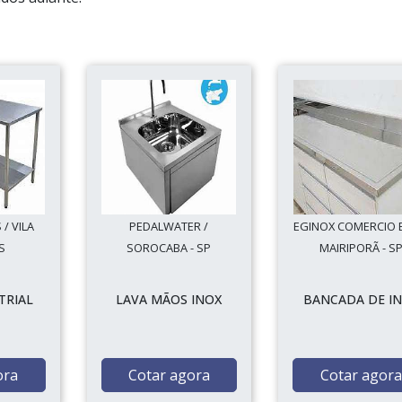
/ VILA
PEDALWATER /
EGINOX COMERCIO E
S
SOROCABA - SP
MAIRIPORÃ - S
TRIAL
LAVA MÃOS INOX
BANCADA DE I
ora
Cotar agora
Cotar agora