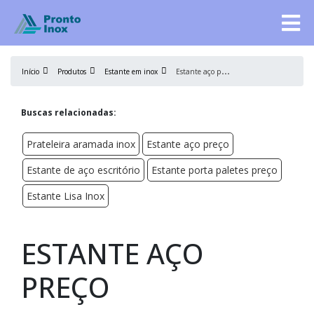
E
stante aço preço
Início
Produtos
Estante em inox
Buscas relacionadas:
Prateleira aramada inox
Estante aço preço
Estante de aço escritório
Estante porta paletes preço
Estante Lisa Inox
ESTANTE AÇO
PREÇO