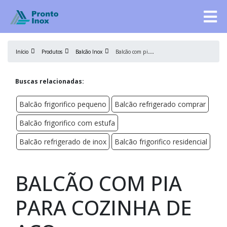
B
alcão com pia para cozinha de aço
Início
Produtos
Balcão Inox
Buscas relacionadas:
Balcão frigorifico pequeno
Balcão refrigerado comprar
Balcão frigorifico com estufa
Balcão refrigerado de inox
Balcão frigorifico residencial
BALCÃO COM PIA
PARA COZINHA DE