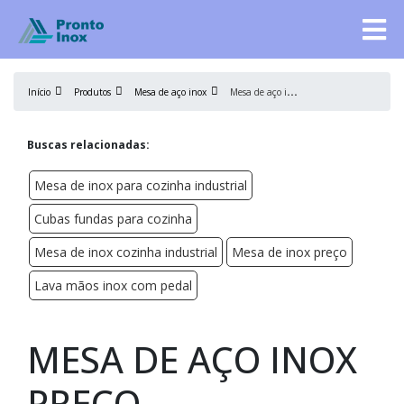
M
esa de aço inox preço
Início
Produtos
Mesa de aço inox
Buscas relacionadas:
Mesa de inox para cozinha industrial
Cubas fundas para cozinha
Mesa de inox cozinha industrial
Mesa de inox preço
Lava mãos inox com pedal
MESA DE AÇO INOX
PREÇO