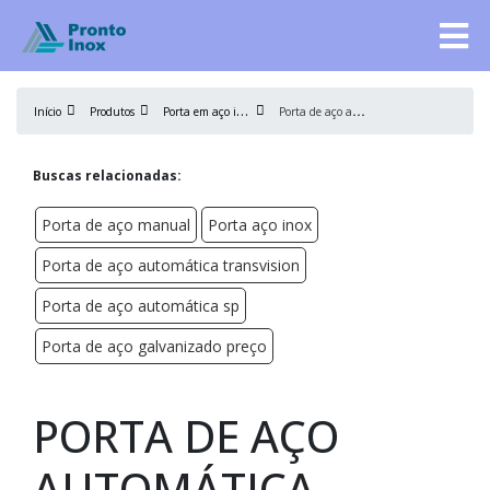
P
orta em aço inox
P
orta de aço automática preço
Início
Produtos
Buscas relacionadas:
Porta de aço manual
Porta aço inox
Porta de aço automática transvision
Porta de aço automática sp
Porta de aço galvanizado preço
PORTA DE AÇO
AUTOMÁTICA