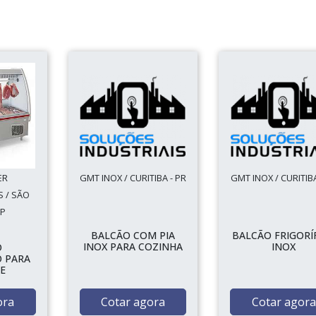
ER
GMT INOX / CURITIBA - PR
GMT INOX / CURITIBA
 / SÃO
SP
BALCÃO COM PIA
BALCÃO FRIGORÍ
INOX PARA COZINHA
INOX
O
O PARA
E
ora
Cotar agora
Cotar agora