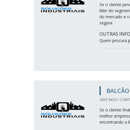
Se o cliente pe
líder do segmen
do mercado e co
segura.
OUTRAS INFO
Quem procura po
BALCÃO 
GMT INOX / CURIT
Se o cliente fin
melhor empresa
encontrando a l