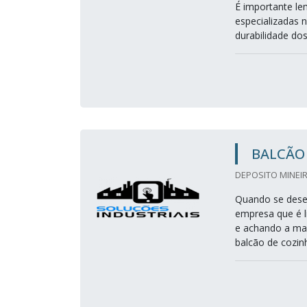
É importante le
especializadas 
durabilidade dos
BALCÃO 
DEPOSITO MINEIR
Quando se desej
empresa que é l
e achando a mai
balcão de cozin