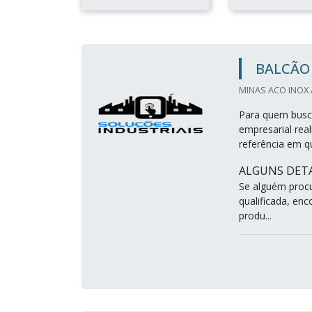
BALCÃO
MINAS ACO INOX 
Para quem busc
empresarial re
referência em q
ALGUNS DETA
Se alguém proc
qualificada, en
produ...