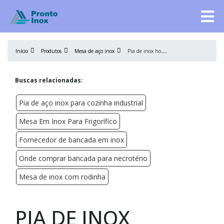
P
ia de inox hospitalar
Início
Produtos
Mesa de aço inox
Buscas relacionadas:
Pia de aço inox para cozinha industrial
Mesa Em Inox Para Frigorífico
Fornecedor de bancada em inox
Onde comprar bancada para necrotério
Mesa de inox com rodinha
PIA DE INOX