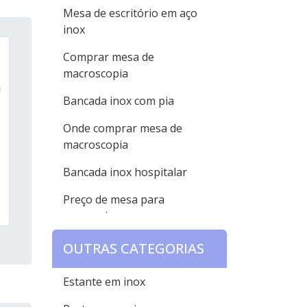
Mesa de escritório em aço
inox
Comprar mesa de
macroscopia
Bancada inox com pia
Onde comprar mesa de
macroscopia
Bancada inox hospitalar
Preço de mesa para
necropsia
Bancada inox industrial
OUTRAS CATEGORIAS
Mesa de necropsia com pia
Estante em inox
Bancada inox sob medida