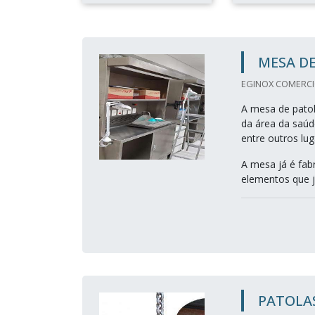
MESA D
EGINOX COMERCIO
A mesa de patol
da área da saúde
entre outros lu
A mesa já é fab
elementos que j
PATOLA