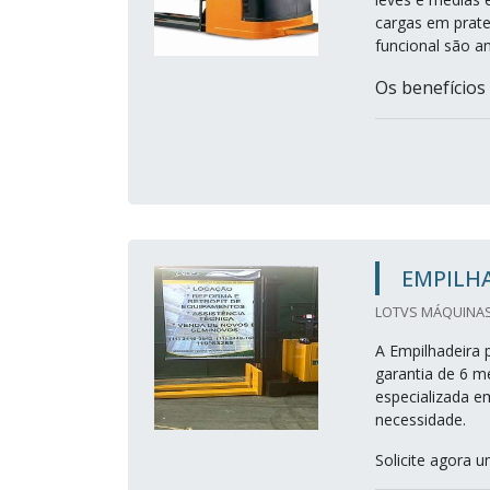
cargas em prate
funcional são a
Os benefícios
EMPILH
LOTVS MÁQUINAS E
A Empilhadeira 
garantia de 6 m
especializada e
necessidade.
Solicite agora 