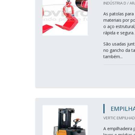
INDÚSTRIA D / AR
As patolas para
materiais por p
o aço estrutura
rápida e segura.
São usadas jun
no gancho da ta
também...
EMPILH
VERTIC EMPILHADE
A empilhadeira
leves e médias 