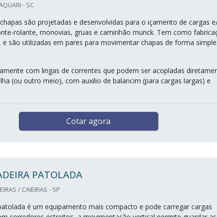
AQUARI - SC
 chapas são projetadas e desenvolvidas para o içamento de cargas e
onte-rolante, monovias, gruas e caminhão munck. Tem como fabrica
l, e são utilizadas em pares para movimentar chapas de forma simple
tamente com lingas de correntes que podem ser acopladas diretame
lha (ou outro meio), com auxilio de balancim (para cargas largas) e
Cotar agora
ADEIRA PATOLADA
IRAS / CAIEIRAS - SP
 patolada é um equipamento mais compacto e pode carregar cargas
em corredores estreitos, a movimentação vertical permite guardar as