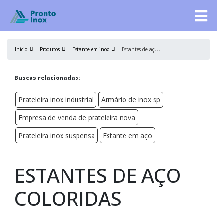
E
stantes de aço coloridas
Início
Produtos
Estante em inox
Buscas relacionadas:
Prateleira inox industrial
Armário de inox sp
Empresa de venda de prateleira nova
Prateleira inox suspensa
Estante em aço
ESTANTES DE AÇO
COLORIDAS