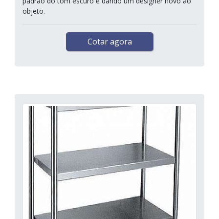
padrão do tom escuro e dando um designer novo ao
objeto.
Cotar agora