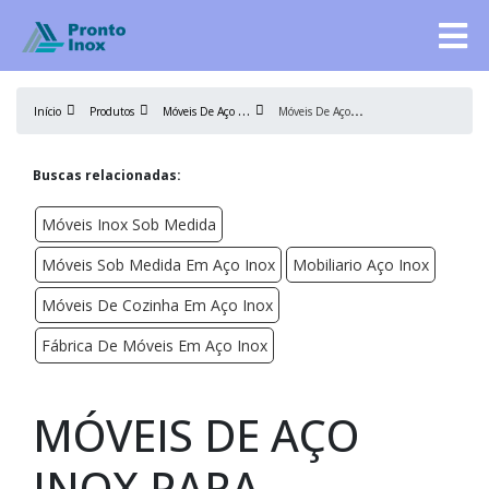
M
óveis De Aço Inox
M
óveis De Aço Inox Para Cozinha
Início
Produtos
Buscas relacionadas:
Móveis Inox Sob Medida
Móveis Sob Medida Em Aço Inox
Mobiliario Aço Inox
Móveis De Cozinha Em Aço Inox
Fábrica De Móveis Em Aço Inox
MÓVEIS DE AÇO
INOX PARA