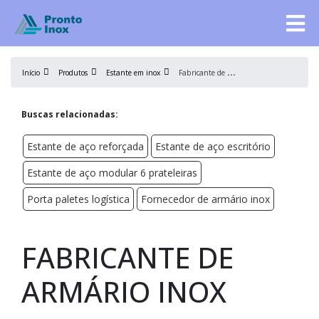
F
abricante de armário inox
Início
Produtos
Estante em inox
Buscas relacionadas:
Estante de aço reforçada
Estante de aço escritório
Estante de aço modular 6 prateleiras
Porta paletes logística
Fornecedor de armário inox
FABRICANTE DE
ARMÁRIO INOX